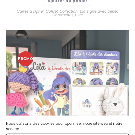
Ajouter au panier
Cartes à signer
,
Coffret
,
Collection "Lila signe avec bébé"
,
Gommettes
,
Livre
PROMO
!
Nous utilisons des cookies pour optimiser notre site web et notre
service.