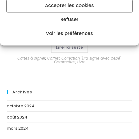
Accepter les cookies
Refuser
Coffret Lila à l’école des doudous Porte Clé
Voir les préférences
Lire la suite
Cartes à signer
,
Coffret
,
Collection "Lila signe avec bébé"
,
Gommettes
,
Livre
Archives
octobre 2024
août 2024
mars 2024