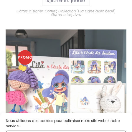
Ajouter au panier
Cartes à signer
,
Coffret
,
Collection "Lila signe avec bébé"
,
Gommettes
,
Livre
PROMO
!
Nous utilisons des cookies pour optimiser notre site web et notre
service.