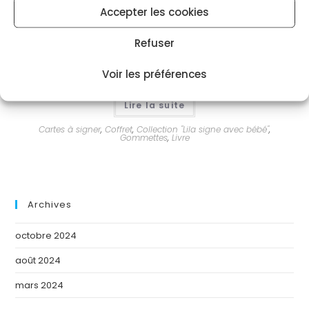
Accepter les cookies
Refuser
Coffret Lila à l’école des doudous Porte Clé
Voir les préférences
Lire la suite
Cartes à signer
,
Coffret
,
Collection "Lila signe avec bébé"
,
Gommettes
,
Livre
Archives
octobre 2024
août 2024
mars 2024