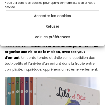
Nous utilisons des cookies pour optimiser notre site web et notre
que nous même ! 😉
service.
Accepter les cookies
On vous propose de découvrir
Lila et Elliot
: Dans ce livre,
Lila rencontre son petit frère Elliot
. Ces derniers mois,
Refuser
Lila a remarqué des changements chez ses parents à
l’approche de la naissance ; elle-même a grandi et fait
Voir les préférences
preuve d’une grande maturité en préparant des surprises
pour Elliot.
Pour célébrer l’arrivée de son petit frère, Lila
organise une visite de la maison, avec ses yeux
d’enfant
. Un conte tendre et drôle sur le quotidien des
tout-petits et l’arrivée d’un enfant dans la fratrie entre
complicité, inquiétude, appréhension et émerveillement.