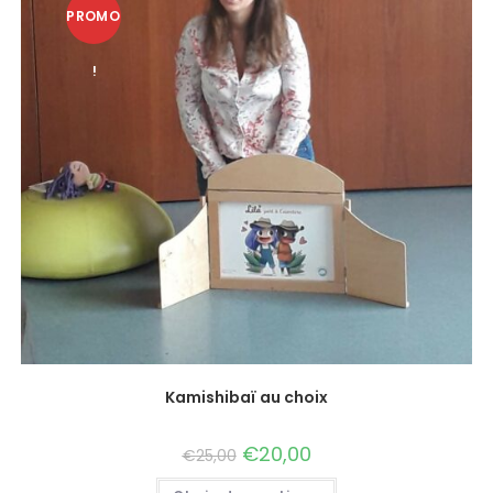
PROMO
!
Kamishibaï au choix
€
20,00
€
25,00