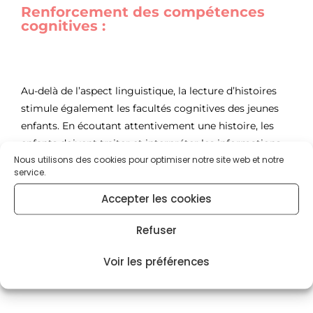
Renforcement des compétences
cognitives :
Au-delà de l’aspect linguistique, la lecture d’histoires
stimule également les facultés cognitives des jeunes
enfants. En écoutant attentivement une histoire, les
enfants doivent traiter et interpréter les informations
Nous utilisons des cookies pour optimiser notre site web et notre
présentées, exercer leur mémoire en se rappelant des
service.
détails de l’histoire, et développer leur capacité à
raisonner et à résoudre des problèmes en faisant des
Accepter les cookies
prédictions sur le dénouement de l’intrigue.
Refuser
Voir les préférences
Renforcement des liens affectifs :