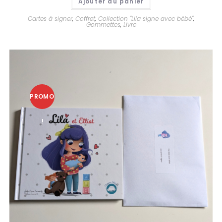
Ajouter au panier
Cartes à signer
,
Coffret
,
Collection "Lila signe avec bébé"
,
Gommettes
,
Livre
PROMO
!