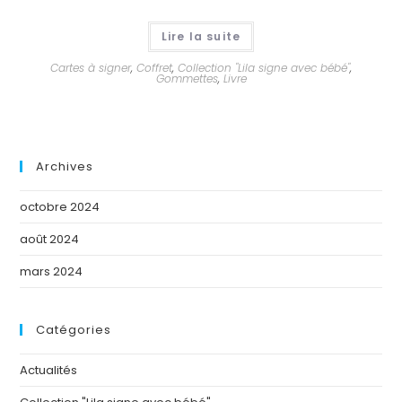
Lire la suite
Cartes à signer
,
Coffret
,
Collection "Lila signe avec bébé"
,
Gommettes
,
Livre
Archives
octobre 2024
août 2024
mars 2024
Catégories
Actualités