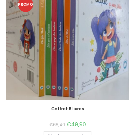
PROMO
!
Coffret 6 livres
€
49,90
€
68,40