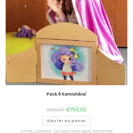
!
Pack 8 Kamishibaï
€
150,00
€
200,00
Ajouter au panier
Coffret
,
Collection "Lila signe avec bébé"
,
Kamishibaï