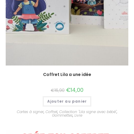
Coffret Lila a une idée
€
14,00
€
16,90
Ajouter au panier
Cartes à signer
,
Coffret
,
Collection "Lila signe avec bébé"
,
Gommettes
,
Livre