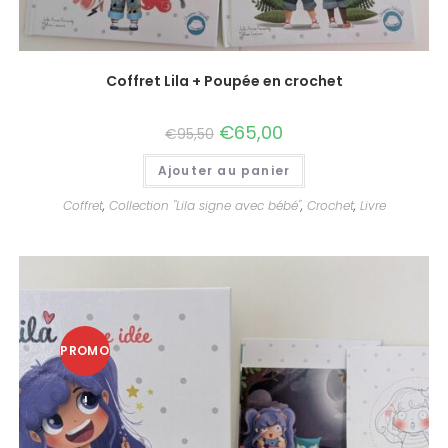
Coffret Lila + Poupée en crochet
€
65,00
€
95,50
Ajouter au panier
Coffret
,
Collection "Lila signe avec bébé"
,
Crochet
,
Livre
PROMO
!