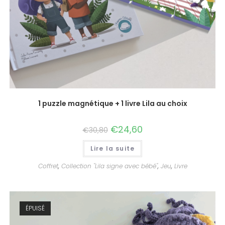
1 puzzle magnétique + 1 livre Lila au choix
€
24,60
€
30,80
Lire la suite
Coffret
,
Collection "Lila signe avec bébé"
,
Jeu
,
Livre
ÉPUISÉ