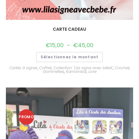
CARTE CADEAU
€
15,00
–
€
45,00
Sélectionnez le montant
Cartes à signer
,
Coffret
,
Collection "Lila signe avec bébé"
,
Crochet
,
Gommettes
,
Kamishibaï
,
Livre
PROMO
!