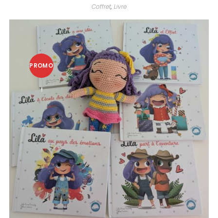
Coffret
,
Livre
PROMO
!