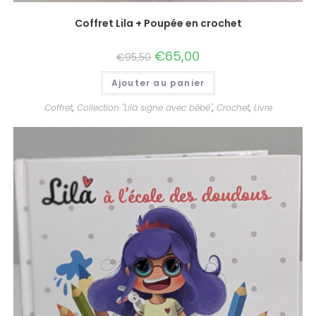
Coffret Lila + Poupée en crochet
€
65,00
€
95,50
Ajouter au panier
Coffret
,
Collection "Lila signe avec bébé"
,
Crochet
,
Livre