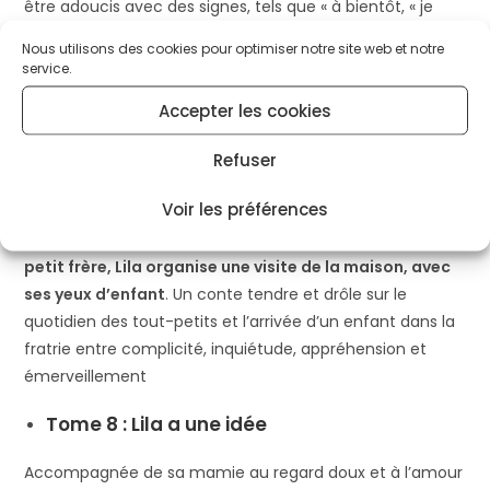
être adoucis avec des signes, tels que « à bientôt, « je
t’aime » …
Un premier petit pas dans sa vie de grand…
Nous utilisons des cookies pour optimiser notre site web et notre
service.
Tome 7 : Lila et Elliot
Accepter les cookies
Dans ce livre,
Lila rencontre son petit frère Elliot
. Ces
derniers mois, Lila a remarqué des changements chez
Refuser
ses parents à l’approche de la naissance ; elle-même a
Voir les préférences
grandi et fait preuve d’une grande maturité en préparant
des surprises pour Elliot.
Pour célébrer l’arrivée de son
petit frère, Lila organise une visite de la maison, avec
ses yeux d’enfant
. Un conte tendre et drôle sur le
quotidien des tout-petits et l’arrivée d’un enfant dans la
fratrie entre complicité, inquiétude, appréhension et
émerveillement
Tome 8 : Lila a une idée
Accompagnée de sa mamie au regard doux et à l’amour