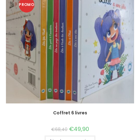
PROMO
!
Coffret 6 livres
€
49,90
€
68,40