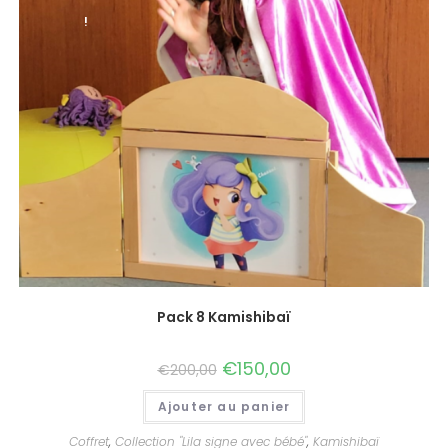
!
Pack 8 Kamishibaï
€
150,00
€
200,00
Ajouter au panier
Coffret
,
Collection "Lila signe avec bébé"
,
Kamishibaï