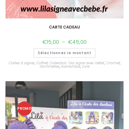
CARTE CADEAU
€
15,00
–
€
45,00
Sélectionnez le montant
Cartes à signer
,
Coffret
,
Collection "Lila signe avec bébé"
,
Crochet
,
Gommettes
,
Kamishibaï
,
Livre
PROMO
!