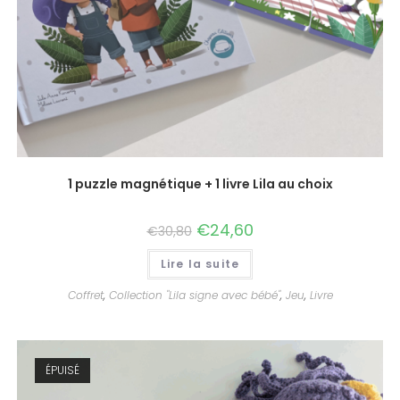
1 puzzle magnétique + 1 livre Lila au choix
€
24,60
€
30,80
Lire la suite
Coffret
,
Collection "Lila signe avec bébé"
,
Jeu
,
Livre
ÉPUISÉ