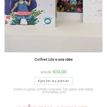
Coffret Lila a une idée
€
14,00
€
16,90
Ajouter au panier
Cartes à signer
,
Coffret
,
Collection "Lila signe avec bébé"
,
Gommettes
,
Livre