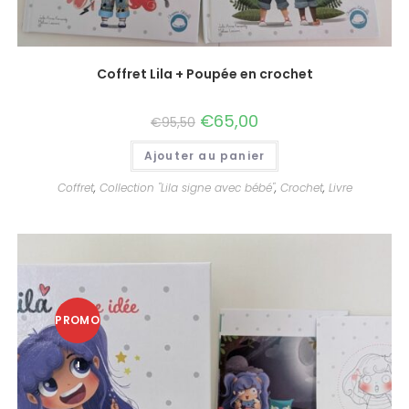
Coffret Lila + Poupée en crochet
€
65,00
€
95,50
Ajouter au panier
Coffret
,
Collection "Lila signe avec bébé"
,
Crochet
,
Livre
PROMO
!