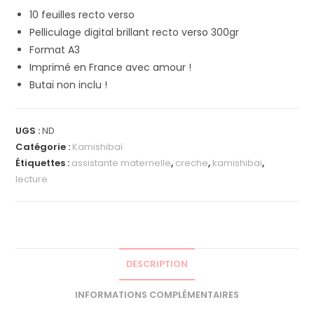
10 feuilles recto verso
Pelliculage digital brillant recto verso 300gr
Format A3
Imprimé en France avec amour !
Butaï non inclu !
UGS :
ND
Catégorie :
Kamishibaï
Étiquettes :
assistante maternelle
,
creche
,
kamishibai
,
lecture
DESCRIPTION
INFORMATIONS COMPLÉMENTAIRES