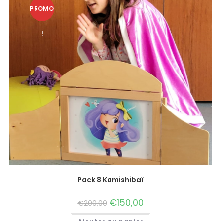
PROMO
!
Pack 8 Kamishibaï
€
150,00
€
200,00