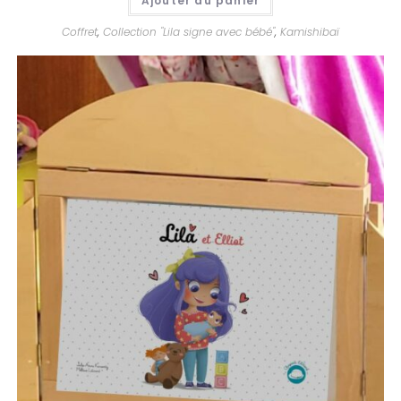
Ajouter au panier
Coffret
,
Collection "Lila signe avec bébé"
,
Kamishibaï