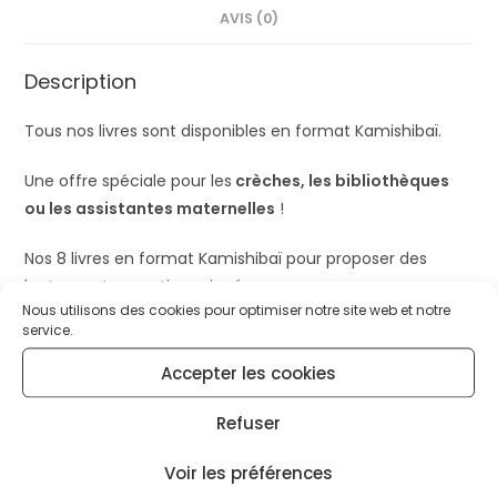
AVIS (0)
Description
Tous nos livres sont disponibles en format Kamishibaï.
Une offre spéciale pour les
crèches, les bibliothèques
ou les assistantes maternelles
!
Nos 8 livres en format Kamishibaï pour proposer des
lectures et comptines signées
Nous utilisons des cookies pour optimiser notre site web et notre
service.
Lila est à croquer
Lila a un secret
Accepter les cookies
Lila fête Noël
Lila part à l’aventure
Refuser
Lila au pays des émotions
Voir les préférences
Lila à l’école des doudous